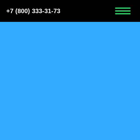
+7 (800) 333-31-73
ПОЛУЧИТЬ ФИНАНСОВУЮ
ПОМОЩЬ ПЕРЕВОЗЧИКУ
ПЕРЕВОЗЧИКАМ ПАССАЖИРОВ
Включить в реестр росавтодора за
590 рублей
Получить паспорт безопасности
Установить ГЛОНАСС на автобус
за 5 дней