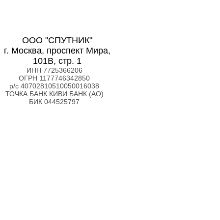
ООО "СПУТНИК"
г. Москва, проспект Мира,
101В, стр. 1
ИНН 7725366206
ОГРН 1177746342850
р/с 40702810510050016038
ТОЧКА БАНК КИВИ БАНК (АО)
БИК 044525797
Позвонить бесплатно +7(800)3333-173
Написать в MAX
Отправить Email