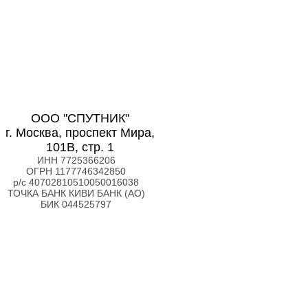
ООО "СПУТНИК"
г. Москва, проспект Мира,
101В, стр. 1
ИНН 7725366206
ОГРН 1177746342850
р/с 40702810510050016038
ТОЧКА БАНК КИВИ БАНК (АО)
БИК 044525797
Позвонить бесплатно +7(800)3333-173
Написать в MAX