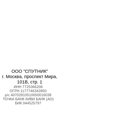
ООО "СПУТНИК"
г. Москва, проспект Мира,
101В, стр. 1
ИНН 7725366206
ОГРН 1177746342850
р/с 40702810510050016038
ТОЧКА БАНК КИВИ БАНК (АО)
БИК 044525797
Позвонить бесплатно +7(800)3333-173