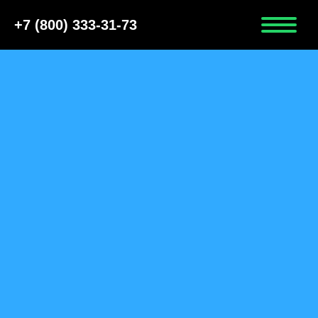
+7 (800) 333-31-73
ПОЛУЧИТЬ ФИНАНСОВУЮ
ПОМОЩЬ ПЕРЕВОЗЧИКУ
ПЕРЕВОЗЧИКАМ ПАССАЖИРОВ
Включить в реестр росавтодора за
590 рублей
Получить паспорт безопасности
Установить ГЛОНАСС на автобус
за 5 дней