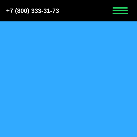
+7 (800) 333-31-73
ПОЛУЧИТЬ ФИНАНСОВУЮ
ПОМОЩЬ ПЕРЕВОЗЧИКУ
ПЕРЕВОЗЧИКАМ ПАССАЖИРОВ
Включить в реестр росавтодора за
590 рублей
Получить паспорт безопасности
Установить ГЛОНАСС на автобус
за 5 дней